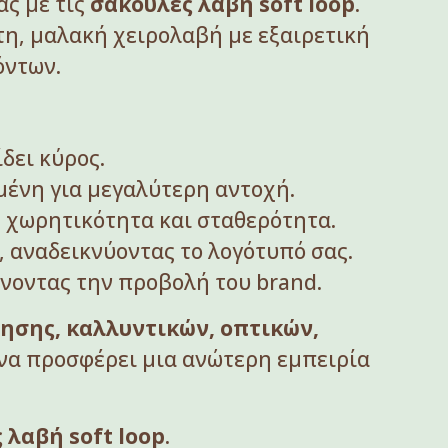
ας με τις
σακούλες λαβή soft loop
.
η, μαλακή χειρολαβή με εξαιρετική
όντων.
δει κύρος.
μένη για μεγαλύτερη αντοχή.
η χωρητικότητα και σταθερότητα.
 αναδεικνύοντας το λογότυπό σας.
οντας την προβολή του brand.
ησης, καλλυντικών, οπτικών,
 να προσφέρει μια ανώτερη εμπειρία
 λαβή soft loop
.