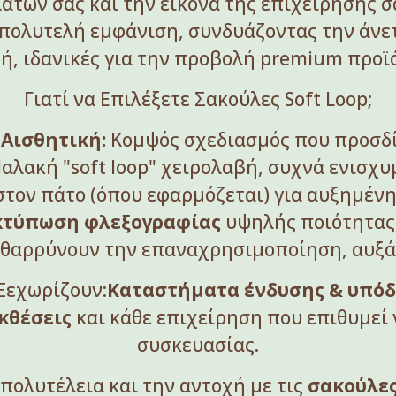
ατών σας και την εικόνα της επιχείρησής σ
πολυτελή εμφάνιση, συνδυάζοντας την άνετ
ή, ιδανικές για την προβολή premium προϊ
Γιατί να Επιλέξετε Σακούλες Soft Loop;
Αισθητική:
Κομψός σχεδιασμός που προσδί
αλακή "soft loop" χειρολαβή, συχνά ενισχυ
στον πάτο (όπου εφαρμόζεται) για αυξημέν
κτύπωση φλεξογραφίας
υψηλής ποιότητας,
θαρρύνουν την επαναχρησιμοποίηση, αυξάν
 Ξεχωρίζουν:
Καταστήματα ένδυσης & υπόδ
κθέσεις
και κάθε επιχείρηση που επιθυμεί
συσκευασίας.
πολυτέλεια και την αντοχή με τις
σακούλες