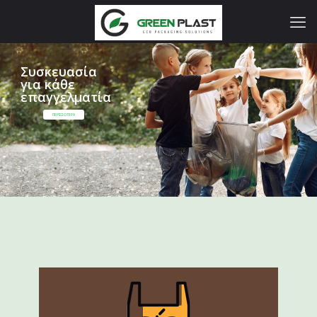
Συσκευασία
για κάθε
επαγγελματία
ΠΕΡΙΣΣΟΤΕΡΑ
ΠΕΡΙΣΣΟΤΕΡΑ
Lorem ipsum dolor sit amet enim. Etiam ullamcorper.
Suspendisse a pellentesque dui, non felis.