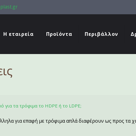
plast.gr
Η εταιρεία
Προϊόντα
Περιβάλλον
Δ
εις
ικό για τα τρόφιμα το HDPE ή το LDPE;
τάλληλα για επαφή με τρόφιμα απλά διαφέρουν ως προς τα 